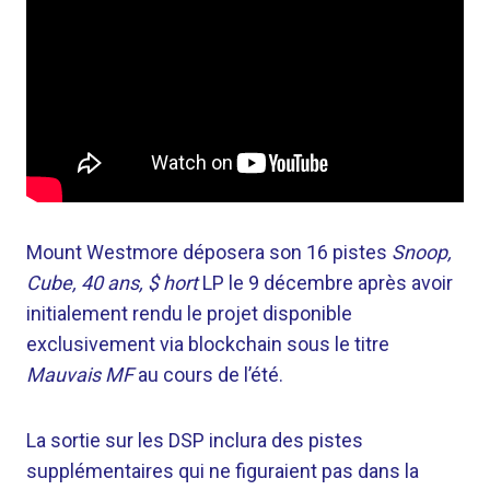
Mount Westmore déposera son 16 pistes
Snoop,
Cube, 40 ans, $ hort
LP le 9 décembre après avoir
initialement rendu le projet disponible
exclusivement via blockchain sous le titre
Mauvais MF
au cours de l’été.
La sortie sur les DSP inclura des pistes
supplémentaires qui ne figuraient pas dans la