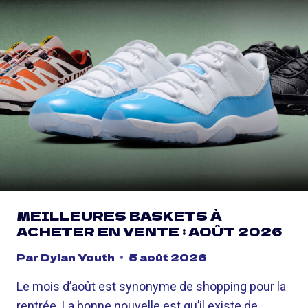
E
S
U
X
S
X
O
A
D
L
I
O
T
M
Q
O
U
N
'
X
E
T
L
-
L
E
E
V
MEILLEURES BASKETS À
N
O
ACHETER EN VENTE : AOÛT 2026
E
D
S
E
Par
Dylan Youth
5 août 2026
E
K
R
I
Le mois d’août est synonyme de shopping pour la
E
T
rentrée. La bonne nouvelle est qu’il existe de