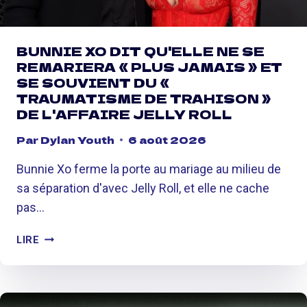
E
É
R
T
E
U
E
S
N
BUNNIE XO DIT QU'ELLE NE SE
R
R
REMARIERA « PLUS JAMAIS » ET
L
E
SE SOUVIENT DU «
E
N
TRAUMATISME DE TRAHISON »
S
D
DE L'AFFAIRE JELLY ROLL
C
E
O
Z
Par
Dylan Youth
6 août 2026
L
-
L
V
Bunnie Xo ferme la porte au mariage au milieu de
A
O
sa séparation d'avec Jelly Roll, et elle ne cache
B
U
pas…
O
S
R
A
B
A
LIRE
M
U
T
O
N
I
U
N
O
R
I
N
E