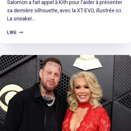
4
Salomon a fait appel à Kith pour l'aider à présenter
E
A
sa dernière silhouette, avec la XT-EVO, illustrée ici.
T
R
La sneaker…
O
D
U
E
V
S
LIRE
«
O
L
I
E
T
C
S
E
I
T
E
C
E
N
O
M
M
M
P
O
M
S
M
E
,
N
C
»
T
L
,
A
A
P
C
S
O
H
S
U