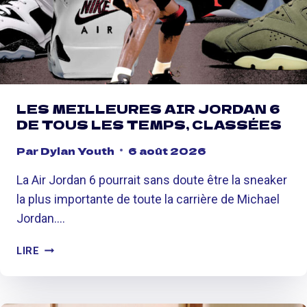
I
N
T
C
T
A
E
R
N
N
T
E
LES MEILLEURES AIR JORDAN 6
É
C
DE TOUS LES TEMPS, CLASSÉES
D
H
E
R
Par
Dylan Youth
6 août 2026
S
I
'
S
La Air Jordan 6 pourrait sans doute être la sneaker
E
H
la plus importante de toute la carrière de Michael
N
A
Jordan….
V
N
O
S
L
L
LIRE
E
E
E
N
S
R
D
M
A
A