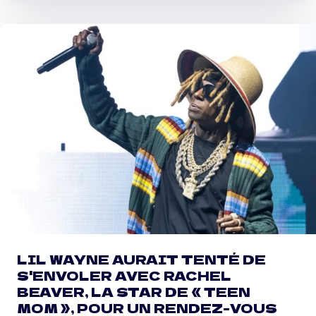
D
E
-
A
N
N
O
N
C
E
«
P
R
I
M
LIL WAYNE AURAIT TENTÉ DE
E
S'ENVOLER AVEC RACHEL
T
BEAVER, LA STAR DE « TEEN
I
MOM », POUR UN RENDEZ-VOUS
M