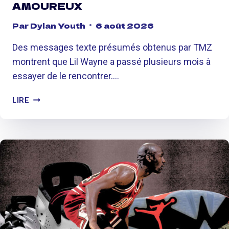
AMOUREUX
E
»
Par
Dylan Youth
6 août 2026
:
Des messages texte présumés obtenus par TMZ
R
montrent que Lil Wayne a passé plusieurs mois à
O
essayer de le rencontrer….
B
E
L
R
LIRE
I
T
L
P
W
A
A
T
Y
T
N
I
E
N
A
S
U
O
R
N
A
I