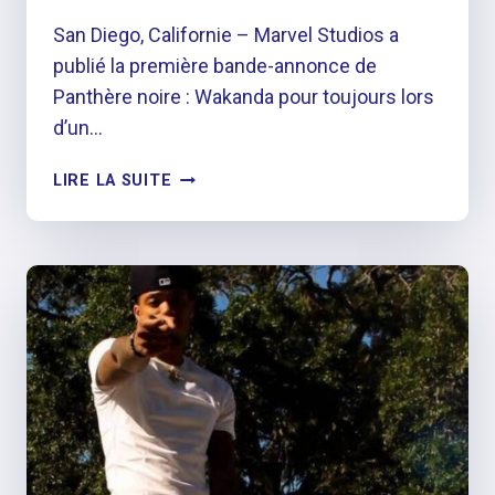
San Diego, Californie – Marvel Studios a
publié la première bande-annonce de
Panthère noire : Wakanda pour toujours lors
d’un…
MARVEL
LIRE LA SUITE
LANCE
LA
PREMIÈRE
BANDE-
ANNONCE
DE
«BLACK
PANTHER:
WAKANDA
FOREVER»
AVEC
LA