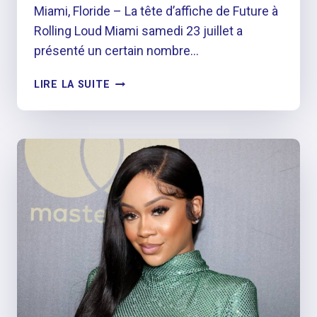
Miami, Floride – La tête d’affiche de Future à
Rolling Loud Miami samedi 23 juillet a
présenté un certain nombre…
FUTURE
LIRE LA SUITE
FAIT
SORTIR
L’INVITÉ
SURPRISE
TRAVIS
SCOTT
PENDANT
LE
TOURNAGE
DE
ROLLING
LOUD
À
MIAMI