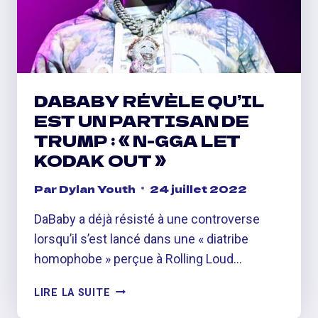
OF
SNAKES
AVANT
LE
ROMAN
GRAPHIQUE
DABABY RÉVÈLE QU’IL
EST UN PARTISAN DE
TRUMP : « N-GGA LET
KODAK OUT »
Par
Dylan Youth
24 juillet 2022
DaBaby a déjà résisté à une controverse
lorsqu’il s’est lancé dans une « diatribe
homophobe » perçue à Rolling Loud…
DABABY
LIRE LA SUITE
RÉVÈLE