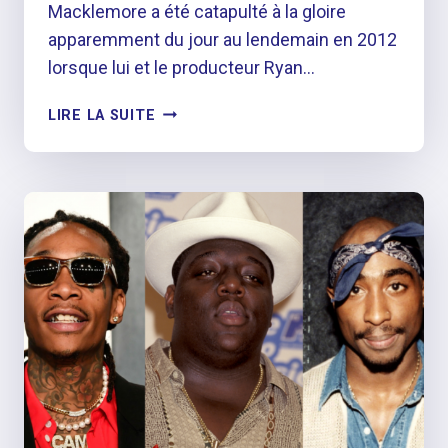
Macklemore a été catapulté à la gloire
apparemment du jour au lendemain en 2012
lorsque lui et le producteur Ryan…
MACKLEMORE
LIRE LA SUITE
ÉVOQUE
UNE
SURDOSE
DE
DROGUE
PRESQUE
MORTELLE
DANS
LA
VIDÉO
« CHANT »
METTANT
EN
VEDETTE