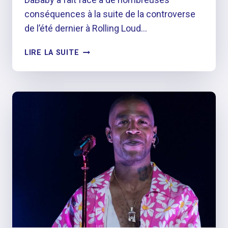
conséquences à la suite de la controverse
de l’été dernier à Rolling Loud…
DABABY
LIRE LA SUITE
RÉVÈLE
QU’IL
AVAIT
UN
REPAS
BURGER
KING
EN
PRÉPARATION
AVANT
DE
LANCER
UNE
FORTE
CONTROVERSE