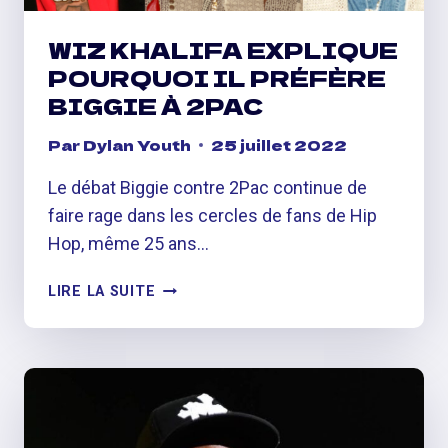
TONES
&
WIZ KHALIFA EXPLIQUE
I
POURQUOI IL PRÉFÈRE
BIGGIE À 2PAC
Par
Dylan Youth
25 juillet 2022
Le débat Biggie contre 2Pac continue de
faire rage dans les cercles de fans de Hip
Hop, même 25 ans…
WIZ
LIRE LA SUITE
KHALIFA
EXPLIQUE
POURQUOI
IL
PRÉFÈRE
BIGGIE
À