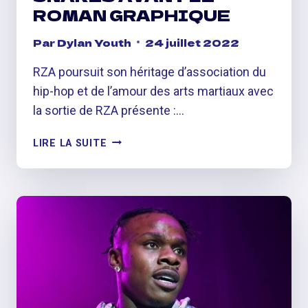
ROMAN GRAPHIQUE
Par
Dylan Youth
24 juillet 2022
RZA poursuit son héritage d’association du
hip-hop et de l’amour des arts martiaux avec
la sortie de RZA présente :…
RZA
LIRE LA SUITE
LANCE
LA
BANDE
ORIGINALE
DE
BOBBY
DIGITAL
&
THE
PIT