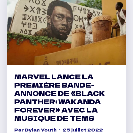
ROLLING
LOUD
MIAMI
:
« HE
MY
TYPE »
MARVEL LANCE LA
PREMIÈRE BANDE-
ANNONCE DE «BLACK
PANTHER: WAKANDA
FOREVER» AVEC LA
MUSIQUE DE TEMS
Par
Dylan Youth
25 juillet 2022