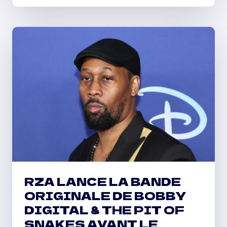
DE
TAMPA
ROLLIE
BANDS
ASSASSINÉ
QUELQUES
MINUTES
APRÈS
AVOIR
DÉFIÉ
SES
« OPPS »
DE
S’ARRÊTER
RZA LANCE LA BANDE
ORIGINALE DE BOBBY
DIGITAL & THE PIT OF
SNAKES AVANT LE