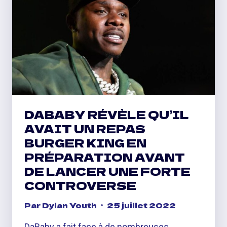
2PAC
DABABY RÉVÈLE QU’IL
AVAIT UN REPAS
BURGER KING EN
PRÉPARATION AVANT
DE LANCER UNE FORTE
CONTROVERSE
Par
Dylan Youth
25 juillet 2022
DaBaby a fait face à de nombreuses