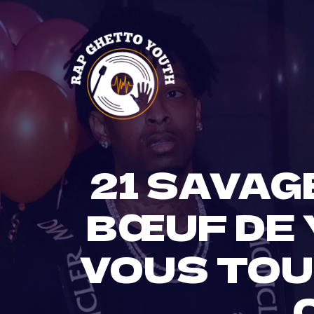
Skip
to
content
21 SAVAG
BŒUF DE 
VOUS TOU