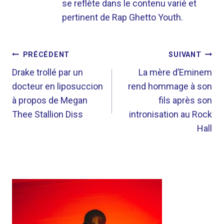
se reflète dans le contenu varié et
pertinent de Rap Ghetto Youth.
NAVIGATION
PRÉCÉDENT
SUIVANT
DE
Drake trollé par un
La mère d’Eminem
docteur en liposuccion
rend hommage à son
L’ARTICLE
à propos de Megan
fils après son
Thee Stallion Diss
intronisation au Rock
Hall