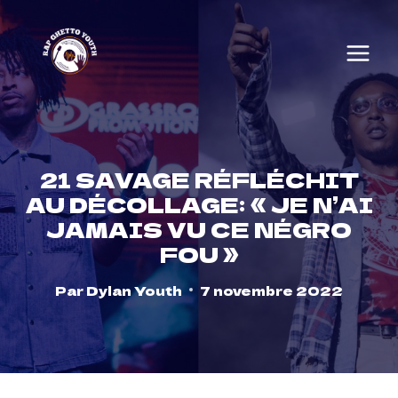
Skip
to
content
21 SAVAGE RÉFLÉCHIT
AU DÉCOLLAGE: « JE N’AI
JAMAIS VU CE NÉGRO
FOU »
Par
Dylan Youth
7 novembre 2022