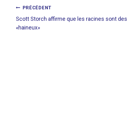
NAVIGATION
PRÉCÉDENT
Scott Storch affirme que les racines sont des
DE
«haineux»
L’ARTICLE