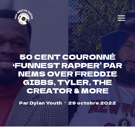
Skip
to
content
50 CENT COURONNÉ
‘FUNNEST RAPPER’ PAR
NEMS OVER FREDDIE
GIBBS, TYLER, THE
CREATOR & MORE
Par
Dylan Youth
29 octobre 2022