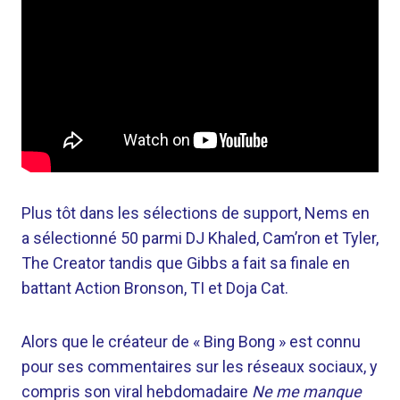
Plus tôt dans les sélections de support, Nems en
a sélectionné 50 parmi DJ Khaled, Cam’ron et Tyler,
The Creator tandis que Gibbs a fait sa finale en
battant Action Bronson, TI et Doja Cat.
Alors que le créateur de « Bing Bong » est connu
pour ses commentaires sur les réseaux sociaux, y
compris son viral hebdomadaire
Ne me manque