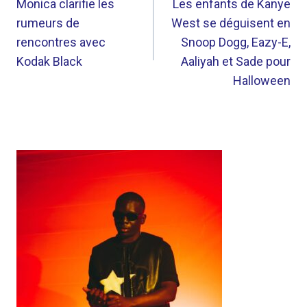
DE
Monica clarifie les
Les enfants de Kanye
rumeurs de
West se déguisent en
L’ARTICLE
rencontres avec
Snoop Dogg, Eazy-E,
Kodak Black
Aaliyah et Sade pour
Halloween