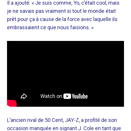
Il a ajouté: « Je suis comme, Yo, c’était cool, mais
je ne savais pas vraiment si tout le monde était
prêt pour ça à cause de la force avec laquelle ils
embrassaient ce que nous faisions. »
L’ancien rival de 50 Cent, JAY-Z, a profité de son
occasion manquée en signant J. Cole en tant que