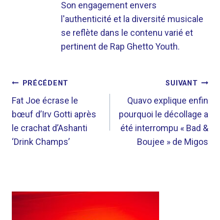
Son engagement envers
l'authenticité et la diversité musicale
se reflète dans le contenu varié et
pertinent de Rap Ghetto Youth.
NAVIGATION
PRÉCÉDENT
SUIVANT
DE
Fat Joe écrase le
Quavo explique enfin
bœuf d’Irv Gotti après
pourquoi le décollage a
L’ARTICLE
le crachat d’Ashanti
été interrompu « Bad &
‘Drink Champs’
Boujee » de Migos