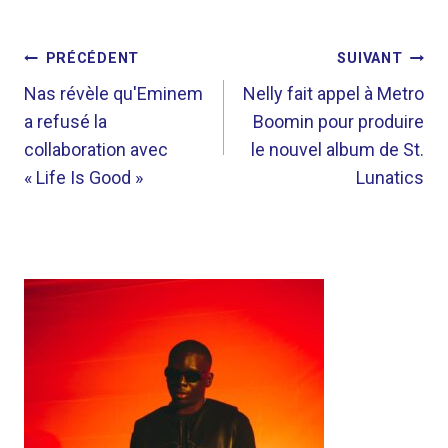
NAVIGATION
PRÉCÉDENT
SUIVANT
DE
Nas révèle qu'Eminem
Nelly fait appel à Metro
a refusé la
Boomin pour produire
L’ARTICLE
collaboration avec
le nouvel album de St.
« Life Is Good »
Lunatics