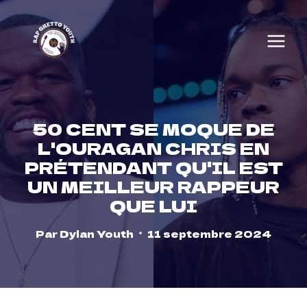
Skip
to
content
50 CENT SE MOQUE DE
L'OURAGAN CHRIS EN
PRÉTENDANT QU'IL EST
UN MEILLEUR RAPPEUR
QUE LUI
Par
Dylan Youth
11 septembre 2024