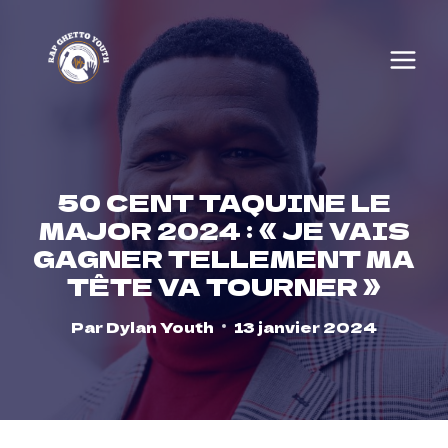
Skip
to
content
50 CENT TAQUINE LE
MAJOR 2024 : « JE VAIS
GAGNER TELLEMENT MA
TÊTE VA TOURNER »
Par
Dylan Youth
13 janvier 2024