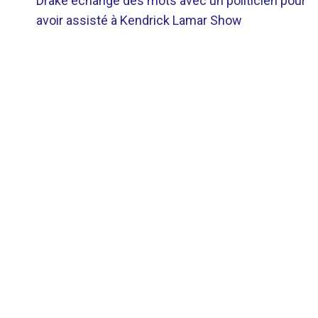
Drake échange des mots avec un politicien pour
DE
avoir assisté à Kendrick Lamar Show
L’ARTICLE