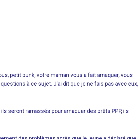
Vous, petit punk, votre maman vous a fait arnaquer, vous
estions à ce sujet. J'ai dit que je ne fais pas avec eux,
d ils seront ramassés pour arnaquer des prêts PPP, ils
»
ement des problèmes après que le jeune a déclaré que