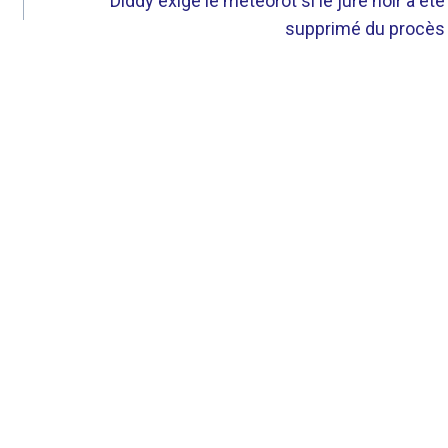
Diddy exige le météorot si le juré noir a été
supprimé du procès