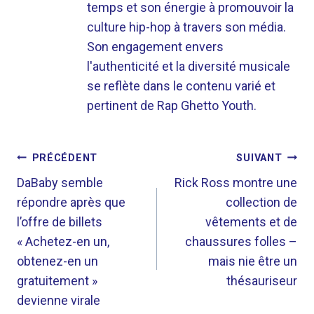
temps et son énergie à promouvoir la
culture hip-hop à travers son média.
Son engagement envers
l'authenticité et la diversité musicale
se reflète dans le contenu varié et
pertinent de Rap Ghetto Youth.
NAVIGATION
PRÉCÉDENT
SUIVANT
DE
DaBaby semble
Rick Ross montre une
répondre après que
collection de
L’ARTICLE
l’offre de billets
vêtements et de
« Achetez-en un,
chaussures folles –
obtenez-en un
mais nie être un
gratuitement »
thésauriseur
devienne virale