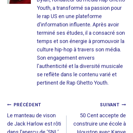
Youth, a transformé sa passion pour
le rap US en une plateforme
d'information influente. Après avoir
terminé ses études, il a consacré son
temps et son énergie à promouvoir la
culture hip-hop à travers son média.
Son engagement envers
l'authenticité et la diversité musicale
se reflète dans le contenu varié et
pertinent de Rap Ghetto Youth.
NAVIGATION
PRÉCÉDENT
SUIVANT
DE
Le manteau de vison
50 Cent accepte de
de Jack Harlow est rôti
construire une école à
L’ARTICLE
dans l’aperçu de ‘SNL’
Houston avec Kanye