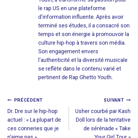
le rap US en une plateforme
d'information influente. Après avoir
terminé ses études, il a consacré son
temps et son énergie à promouvoir la
culture hip-hop à travers son média.
Son engagement envers
l'authenticité et la diversité musicale
se reflète dans le contenu varié et
pertinent de Rap Ghetto Youth.
NAVIGATION
PRÉCÉDENT
SUIVANT
DE
Dr. Dre sur le hip-hop
Usher courbé par Kash
actuel : « La plupart de
Doll lors de la tentative
L’ARTICLE
ces conneries que je
de sérénade « Take
n’aime pas »
Your Girl Tour »