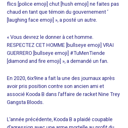
flics [police emoji] chut [hush emoji] ne faites pas
chaud en tant que témoin du gouvernement ‘
[laughing face emoji] », a posté un autre.
« Vous devrez le donner à cet homme.
RESPECTEZ CET HOMME [bullseye emoji] VRAI
GUERRERO [bullseye emoji] #TuMenTiende
[diamond and fire emoji] », a demandé un fan.
En 2020, 6ix9ine a fait la une des journaux après
avoir pris position contre son ancien ami et
associé Kooda B dans l’affaire de racket Nine Trey
Gangsta Bloods.
L’année précédente, Kooda B a plaidé coupable
d’agression avec une arme mortelle au profit du