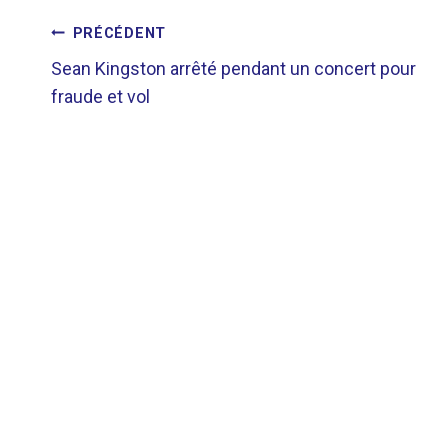
NAVIGATION
PRÉCÉDENT
Sean Kingston arrêté pendant un concert pour
DE
fraude et vol
L’ARTICLE