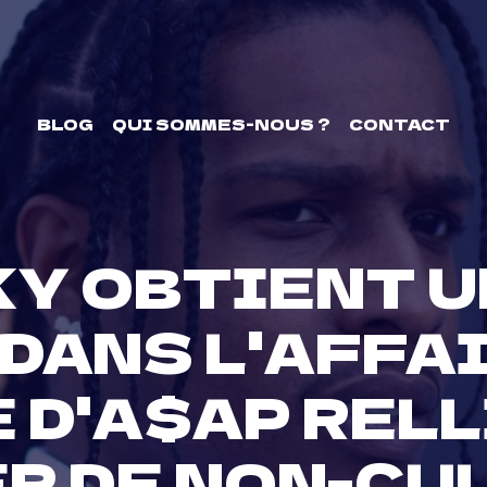
BLOG
QUI SOMMES-NOUS ?
CONTACT
Y OBTIENT U
DANS L'AFFAI
 D'A$AP RELL
R DE NON-CU