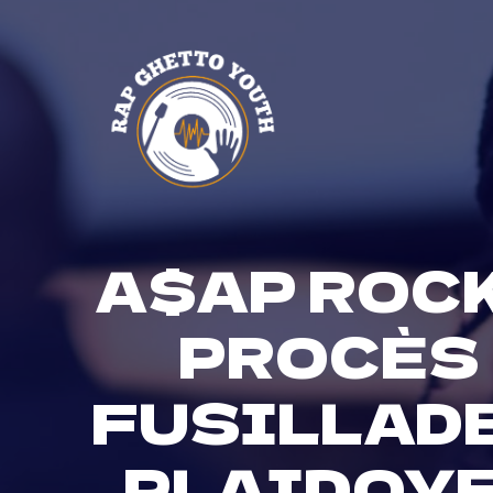
Skip
to
content
A$AP ROCK
PROCÈS 
FUSILLADE
PLAIDOYE