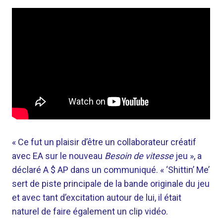
« Ce fut un plaisir d’être un collaborateur créatif
avec EA sur le nouveau
Besoin de vitesse
jeu », a
déclaré A $ AP dans un communiqué. « ‘Shittin’ Me’
sert de piste principale de la bande originale du jeu
et avec tant d’excitation autour de lui, il était
naturel de faire également un clip vidéo.