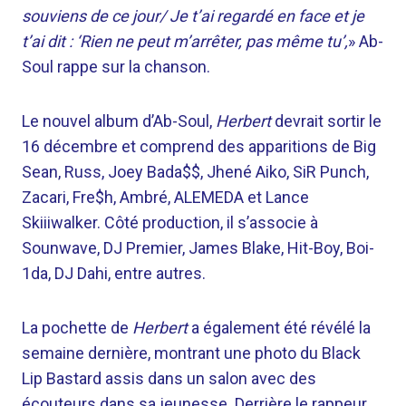
souviens de ce jour/ Je t’ai regardé en face et je
t’ai dit : ‘Rien ne peut m’arrêter, pas même tu’,
» Ab-
Soul rappe sur la chanson.
Le nouvel album d’Ab-Soul,
Herbert
devrait sortir le
16 décembre et comprend des apparitions de Big
Sean, Russ, Joey Bada$$, Jhené Aiko, SiR Punch,
Zacari, Fre$h, Ambré, ALEMEDA et Lance
Skiiiwalker. Côté production, il s’associe à
Sounwave, DJ Premier, James Blake, Hit-Boy, Boi-
1da, DJ Dahi, entre autres.
La pochette de
Herbert
a également été révélé la
semaine dernière, montrant une photo du Black
Lip Bastard assis dans un salon avec des
écouteurs dans sa jeunesse. Derrière le rappeur