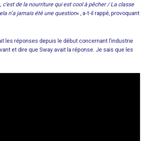
c’est de la nourriture qui est cool à pêcher / La classe
ela n’a jamais été une question
« , a-t-il rappé, provoquant
t les réponses depuis le début concernant l’industrie
avant et dire que Sway avait la réponse. Je sais que les