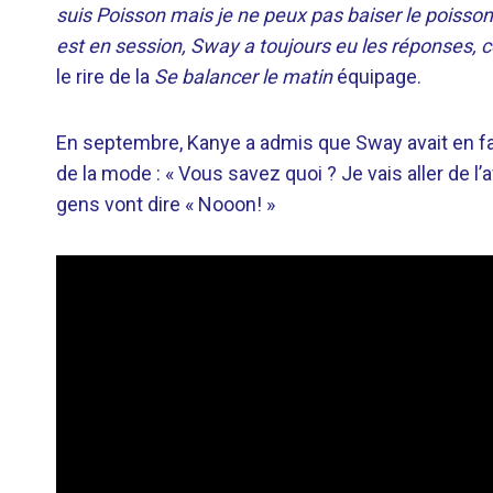
suis Poisson mais je ne peux pas baiser le poisson, 
est en session, Sway a toujours eu les réponses, c
le rire de la
Se balancer le matin
équipage.
En septembre, Kanye a admis que Sway avait en fai
de la mode : « Vous savez quoi ? Je vais aller de l’
gens vont dire « Nooon! »