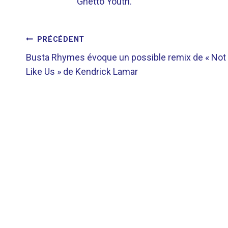
Ghetto Youth.
NAVIGATION
PRÉCÉDENT
Busta Rhymes évoque un possible remix de « Not
DE
Like Us » de Kendrick Lamar
L’ARTICLE