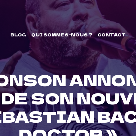
BLOG
QUI SOMMES-NOUS ?
CONTACT
ONSON ANNON
 DE SON NOUV
BASTIAN BA
DOCTOR »