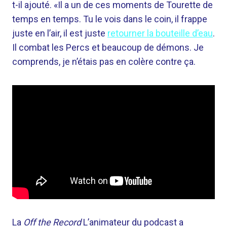
t-il ajouté. «Il a un de ces moments de Tourette de
temps en temps. Tu le vois dans le coin, il frappe
juste en l’air, il est juste
retourner la bouteille d’eau
.
Il combat les Percs et beaucoup de démons. Je
comprends, je n’étais pas en colère contre ça.
La
Off the Record
L’animateur du podcast a