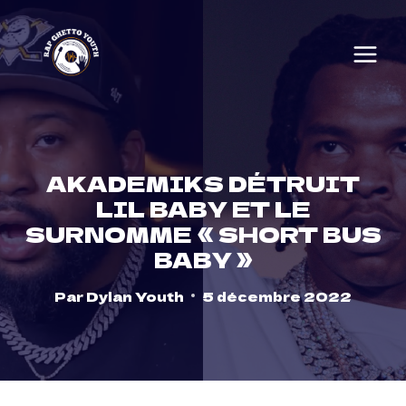
Skip
to
content
AKADEMIKS DÉTRUIT
LIL BABY ET LE
SURNOMME « SHORT BUS
BABY »
Par
Dylan Youth
5 décembre 2022