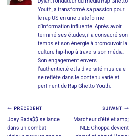
Dylan, fondateur du média Rap Ghetto
Youth, a transformé sa passion pour
le rap US en une plateforme
d'information influente. Après avoir
terminé ses études, il a consacré son
temps et son énergie à promouvoir la
culture hip-hop à travers son média.
Son engagement envers
l'authenticité et la diversité musicale
se reflète dans le contenu varié et
pertinent de Rap Ghetto Youth.
NAVIGATION
PRÉCÉDENT
SUIVANT
DE
Joey Bada$$ se lance
Marcheur d'été et amp;
dans un combat
NLE Choppa devient
L’ARTICLE