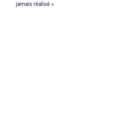
jamais réalisé »
L’ARTICLE