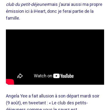
club du petit-déjeuner
mais j’aurai aussi ma propre
émission ici à iHeart, donc je ferai partie de la
famille.
Angela Yee a fait allusion à son départ mardi soir
(9 août), en tweetant : « Le club des petits-
déjeuners comme vous le savez est