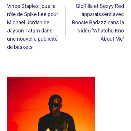
DE
Vince Staples joue le
GloRilla et Sexyy Red
rôle de Spike Lee pour
apparaissent avec
L’ARTICLE
Michael Jordan de
Boosie Badazz dans la
Jayson Tatum dans
vidéo 'Whatchu Kno
une nouvelle publicité
About Me'
de baskets