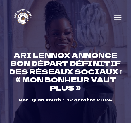
Skip
to
content
ARI LENNOX ANNONCE
SON DÉPART DÉFINITIF
DES RÉSEAUX SOCIAUX :
« MON BONHEUR VAUT
PLUS »
Par
Dylan Youth
12 octobre 2024