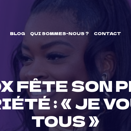
BLOG
QUI SOMMES-NOUS ?
CONTACT
X FÊTE SON 
IÉTÉ : « JE V
TOUS »