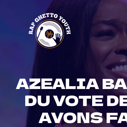
Skip
to
content
AZEALIA B
DU VOTE D
AVONS FA