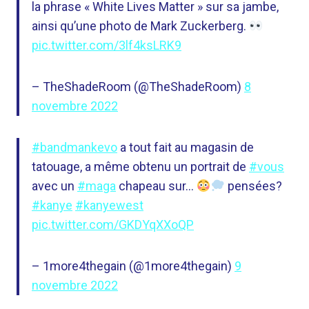
la phrase « White Lives Matter » sur sa jambe,
ainsi qu’une photo de Mark Zuckerberg.
pic.twitter.com/3lf4ksLRK9
– TheShadeRoom (@TheShadeRoom)
8
novembre 2022
#bandmankevo
a tout fait au magasin de
tatouage, a même obtenu un portrait de
#vous
avec un
#maga
chapeau sur…
pensées?
#kanye
#kanyewest
pic.twitter.com/GKDYqXXoQP
– 1more4thegain (@1more4thegain)
9
novembre 2022