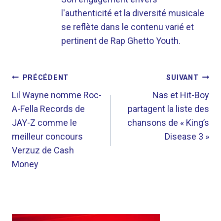
l'authenticité et la diversité musicale
se reflète dans le contenu varié et
pertinent de Rap Ghetto Youth.
NAVIGATION
PRÉCÉDENT
SUIVANT
DE
Lil Wayne nomme Roc-
Nas et Hit-Boy
A-Fella Records de
partagent la liste des
L’ARTICLE
JAY-Z comme le
chansons de « King’s
meilleur concours
Disease 3 »
Verzuz de Cash
Money