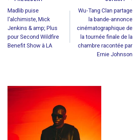
NAVIGATION
DE
Madlib puise
Wu-Tang Clan partage
l'alchimiste, Mick
la bande-annonce
L’ARTICLE
Jenkins & amp; Plus
cinématographique de
pour Second Wildfire
la tournée finale de la
Benefit Show à LA
chambre racontée par
Ernie Johnson