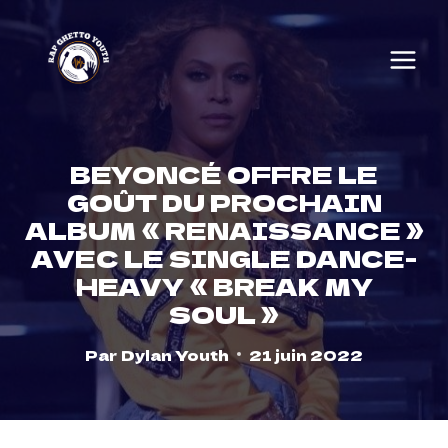
Skip
to
content
BEYONCÉ OFFRE LE
GOÛT DU PROCHAIN
ALBUM « RENAISSANCE »
AVEC LE SINGLE DANCE-
HEAVY « BREAK MY
SOUL »
Par
Dylan Youth
21 juin 2022