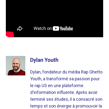
Dylan Youth
Dylan, fondateur du média Rap Ghetto
Youth, a transformé sa passion pour
le rap US en une plateforme
d'information influente. Après avoir
terminé ses études, il a consacré son
temps et son énergie à promouvoir la