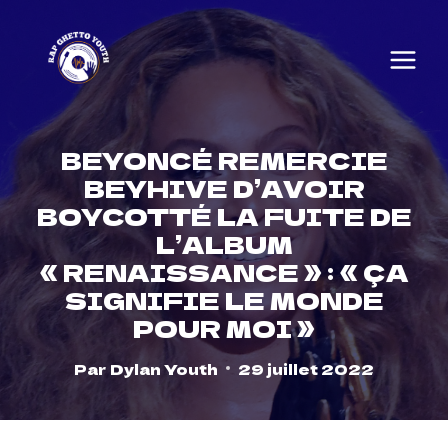
Skip
to
content
BEYONCÉ REMERCIE
BEYHIVE D’AVOIR
BOYCOTTÉ LA FUITE DE
L’ALBUM
« RENAISSANCE » : « ÇA
SIGNIFIE LE MONDE
POUR MOI »
Par
Dylan Youth
29 juillet 2022