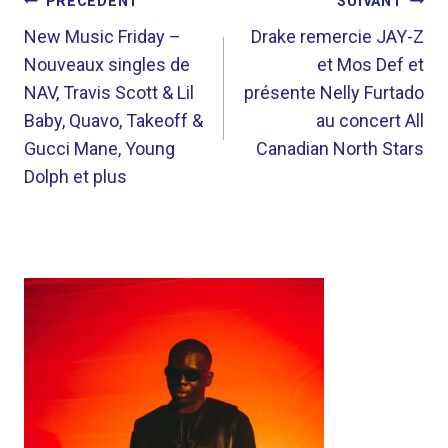
NAVIGATION
PRÉCÉDENT
SUIVANT
DE
New Music Friday –
Drake remercie JAY-Z
Nouveaux singles de
et Mos Def et
L’ARTICLE
NAV, Travis Scott & Lil
présente Nelly Furtado
Baby, Quavo, Takeoff &
au concert All
Gucci Mane, Young
Canadian North Stars
Dolph et plus