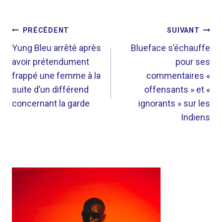
NAVIGATION
PRÉCÉDENT
SUIVANT
DE
Yung Bleu arrêté après
Blueface s’échauffe
avoir prétendument
pour ses
L’ARTICLE
frappé une femme à la
commentaires «
suite d’un différend
offensants » et «
concernant la garde
ignorants » sur les
Indiens