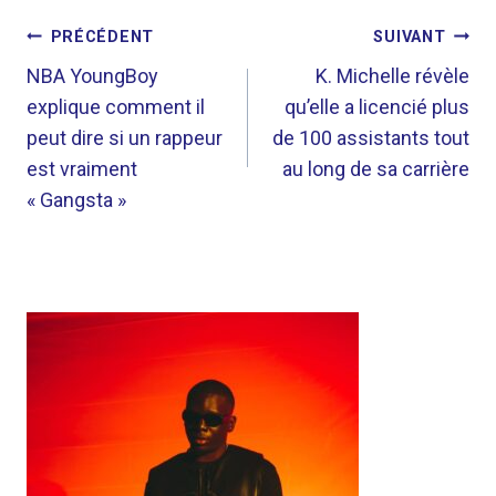
NAVIGATION
PRÉCÉDENT
SUIVANT
DE
NBA YoungBoy
K. Michelle révèle
explique comment il
qu’elle a licencié plus
L’ARTICLE
peut dire si un rappeur
de 100 assistants tout
est vraiment
au long de sa carrière
« Gangsta »