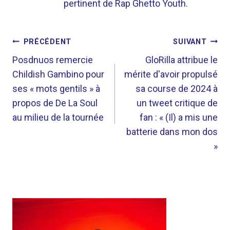
pertinent de Rap Ghetto Youth.
NAVIGATION
PRÉCÉDENT
SUIVANT
DE
Posdnuos remercie
GloRilla attribue le
Childish Gambino pour
mérite d'avoir propulsé
L’ARTICLE
ses « mots gentils » à
sa course de 2024 à
propos de De La Soul
un tweet critique de
au milieu de la tournée
fan : « (Il) a mis une
batterie dans mon dos
»