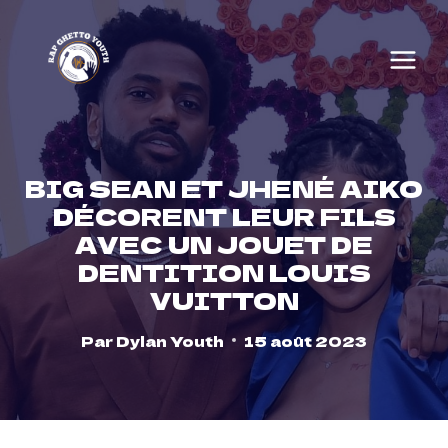
Skip
to
content
BIG SEAN ET JHENÉ AIKO
DÉCORENT LEUR FILS
AVEC UN JOUET DE
DENTITION LOUIS
VUITTON
Par
Dylan Youth
15 août 2023