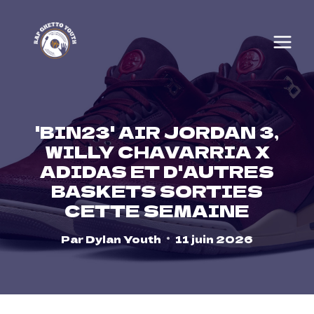
Skip
to
content
'BIN23' AIR JORDAN 3,
WILLY CHAVARRIA X
ADIDAS ET D'AUTRES
BASKETS SORTIES
CETTE SEMAINE
Par
Dylan Youth
11 juin 2026