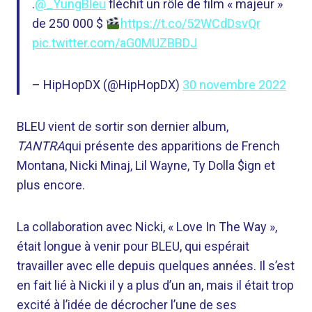
.
@_YungBleu
fléchit un rôle de film « majeur »
de 250 000 $
https://t.co/52WCdDsvQr
pic.twitter.com/aG0MUZBBDJ
– HipHopDX (@HipHopDX)
30 novembre 2022
BLEU vient de sortir son dernier album,
TANTRA
qui présente des apparitions de French
Montana, Nicki Minaj, Lil Wayne, Ty Dolla $ign et
plus encore.
La collaboration avec Nicki, « Love In The Way »,
était longue à venir pour BLEU, qui espérait
travailler avec elle depuis quelques années. Il s’est
en fait lié à Nicki il y a plus d’un an, mais il était trop
excité à l’idée de décrocher l’une de ses