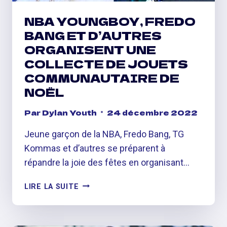
MAISON
NBA YOUNGBOY, FREDO
POUR
BANG ET D’AUTRES
NOËL
ORGANISENT UNE
COLLECTE DE JOUETS
COMMUNAUTAIRE DE
NOËL
Par
Dylan Youth
24 décembre 2022
Jeune garçon de la NBA, Fredo Bang, TG
Kommas et d’autres se préparent à
répandre la joie des fêtes en organisant…
NBA
LIRE LA SUITE
YOUNGBOY,
FREDO
BANG