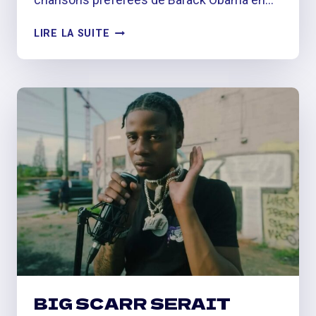
BLACK
LIRE LA SUITE
THOUGHT,
MF
DOOM
ET
KENDRICK
LAMAR
PARMI
LES
CHANSONS
PRÉFÉRÉES
DE
BARACK
OBAMA
EN
2022
BIG SCARR SERAIT