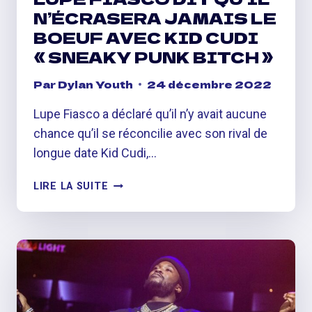
N’ÉCRASERA JAMAIS LE
BOEUF AVEC KID CUDI
« SNEAKY PUNK BITCH »
Par
Dylan Youth
24 décembre 2022
Lupe Fiasco a déclaré qu’il n’y avait aucune
chance qu’il se réconcilie avec son rival de
longue date Kid Cudi,…
LUPE
LIRE LA SUITE
FIASCO
DIT
QU’IL
N’ÉCRASERA
JAMAIS
LE
BOEUF
AVEC