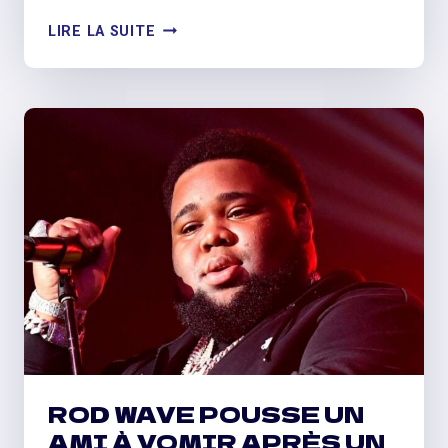
2KBABY
LIRE LA SUITE
DROPS
INSPIRÉ
DE
LIL
WAYNE
‘SORRY
4
THE
HATE’
MIXTAPE
ROD WAVE POUSSE UN
AMI À VOMIR APRÈS UN