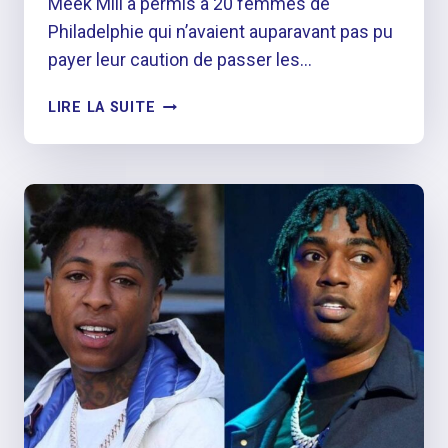
Meek Mill a permis à 20 femmes de
Philadelphie qui n’avaient auparavant pas pu
payer leur caution de passer les…
MEEK
LIRE LA SUITE
MILL
PAIE
UNE
CAUTION
POUR
20
FEMMES
DE
PHILADELPHIE
AFIN
QU’ELLES
PUISSENT
ÊTRE
À
LA