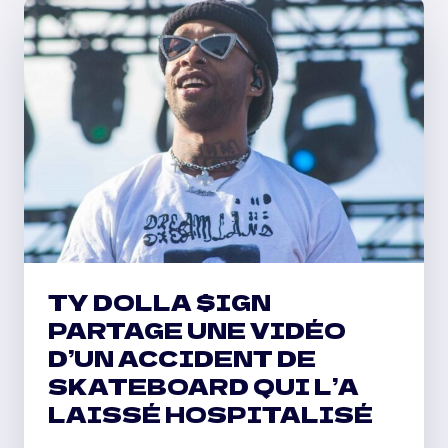
ET
D’AUTRES
ORGANISENT
UNE
COLLECTE
DE
JOUETS
COMMUNAUTAIRE
DE
NOËL
TY DOLLA $IGN
PARTAGE UNE VIDÉO
D’UN ACCIDENT DE
SKATEBOARD QUI L’A
LAISSÉ HOSPITALISÉ