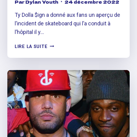
Par
Dylan Youth
24 décembre 2022
Ty Dolla $ign a donné aux fans un aperçu de
l’incident de skateboard qui l’a conduit à
l’hôpital il y…
TY
LIRE LA SUITE
DOLLA
$IGN
PARTAGE
UNE
VIDÉO
D’UN
ACCIDENT
DE
SKATEBOARD
QUI
L’A
LAISSÉ
HOSPITALISÉ