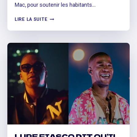
Mac, pour soutenir les habitants…
LA
LIRE LA SUITE
FONDATION
XXXTENTACION
INTERVIENT
POUR
AIDER
À
FAIRE
FACE
À
LA
CRISE
DE
L’EAU
DANS
LE
MISSISSIPPI
LUPE FIASCO DIT QU’IL