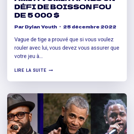
DÉFI DE BOISSON FOU
DE 5 000 $
Par
Dylan Youth
25 décembre 2022
Vague de tige a prouvé que si vous voulez
rouler avec lui, vous devez vous assurer que
votre jeu à…
ROD
LIRE LA SUITE
WAVE
POUSSE
UN
AMI
À
VOMIR
APRÈS
UN
DÉFI