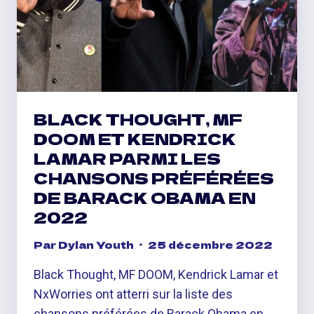
DE
BOISSON
FOU
DE
5
000
$
BLACK THOUGHT, MF
DOOM ET KENDRICK
LAMAR PARMI LES
CHANSONS PRÉFÉRÉES
DE BARACK OBAMA EN
2022
Par
Dylan Youth
25 décembre 2022
Black Thought, MF DOOM, Kendrick Lamar et
NxWorries ont atterri sur la liste des
chansons préférées de Barack Obama en…