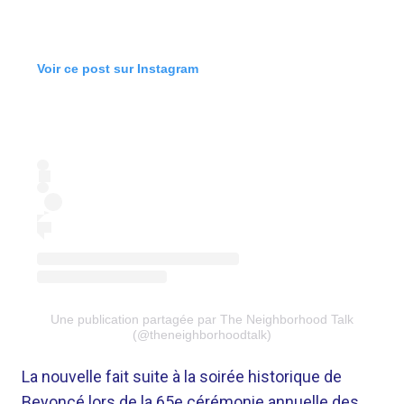
Voir ce post sur Instagram
Une publication partagée par The Neighborhood Talk
(@theneighborhoodtalk)
La nouvelle fait suite à la soirée historique de
Beyoncé lors de la 65e cérémonie annuelle des