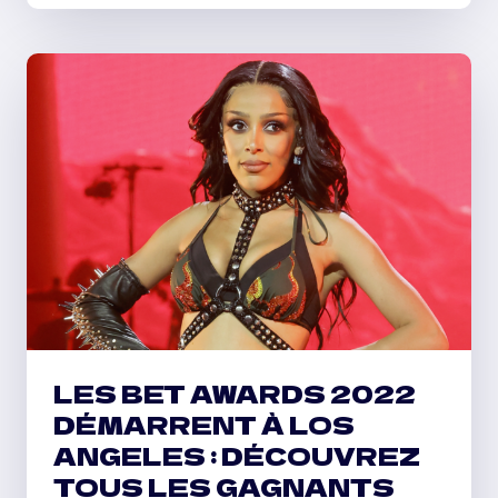
ENCEINTE,
N’A
PAS
REMPORTÉ
LE
PRIX
BET
2022,
MAIS
ELLE
A
CERTAINEMENT
RETENU
L’ATTENTION
DE
LES BET AWARDS 2022
TOUT
DÉMARRENT À LOS
LE
ANGELES : DÉCOUVREZ
MONDE
TOUS LES GAGNANTS