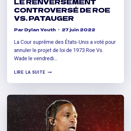
LE RENVERSEMENT
PROPRE
CONTROVERSÉ DE ROE
MÈRE
VS. PATAUGER
Par
Dylan Youth
27 juin 2022
La Cour suprême des États-Unis a voté pour
annuler le projet de loi de 1973 Roe Vs.
Wade le vendredi…
EMINEM
LIRE LA SUITE
SE
PENCHE
SUR
LE
RENVERSEMENT
CONTROVERSÉ
DE
ROE