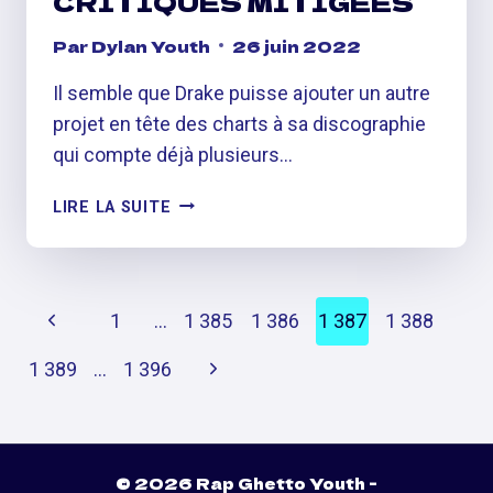
CRITIQUES MITIGÉES
Par
Dylan Youth
26 juin 2022
Il semble que Drake puisse ajouter un autre
projet en tête des charts à sa discographie
qui compte déjà plusieurs…
DRAKE
LIRE LA SUITE
CRUISES
AU
PREMIER
PAGE
RANG
Previous
1
…
1 385
1 386
1 387
1 388
DU
NAVIGATION
BILLBOARD
Page
Next
1 389
…
1 396
200
AVEC
Page
»
HONESTLY,
NEVERMIND
© 2026 Rap Ghetto Youth -