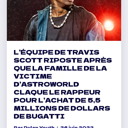
VS.
PATAUGER
L’ÉQUIPE DE TRAVIS
SCOTT RIPOSTE APRÈS
QUE LA FAMILLE DE LA
VICTIME
D’ASTROWORLD
CLAQUE LE RAPPEUR
POUR L’ACHAT DE 5,5
MILLIONS DE DOLLARS
DE BUGATTI
Par
Dylan Youth
26 juin 2022