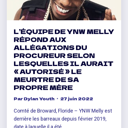
L’ÉQUIPE DE YNW MELLY
RÉPOND AUX
ALLÉGATIONS DU
PROCUREUR SELON
LESQUELLES IL AURAIT
« AUTORISÉ » LE
MEURTRE DE SA
PROPRE MÈRE
Par
Dylan Youth
27 juin 2022
Comté de Broward, Floride – YNW Melly est
derrière les barreaux depuis février 2019,
date à laquelle il a été…