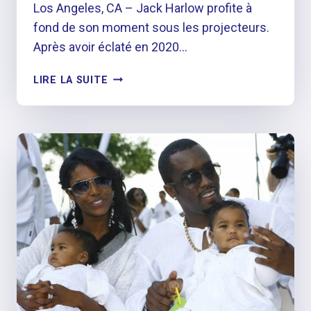
Los Angeles, CA – Jack Harlow profite à
fond de son moment sous les projecteurs.
Après avoir éclaté en 2020…
JACK
LIRE LA SUITE
HARLOW
PRÉSENTE
LIL
WAYNE
ET
SON
INVITÉ
SURPRISE
BRANDY
POUR
LA
PERFORMANCE
DES
BET