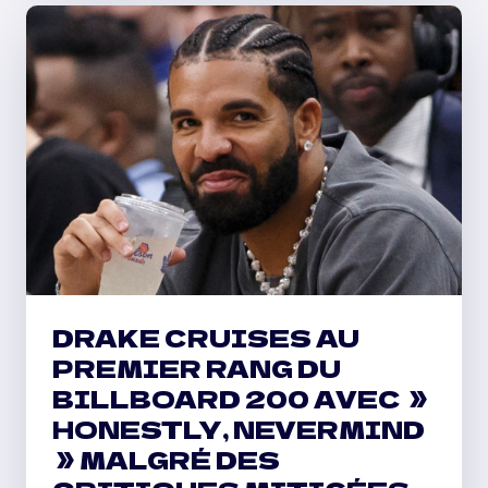
PANDÉMONIUM
DE
NICKI
MINAJ
SUR
TWITTER
DRAKE CRUISES AU
PREMIER RANG DU
BILLBOARD 200 AVEC »
HONESTLY, NEVERMIND
» MALGRÉ DES