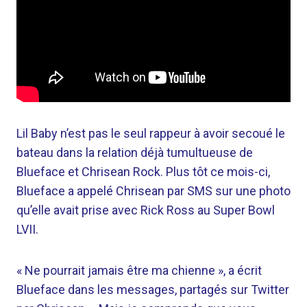
Lil Baby n’est pas le seul rappeur à avoir secoué le
bateau dans la relation déjà tumultueuse de
Blueface et Chrisean Rock. Plus tôt ce mois-ci,
Blueface a appelé Chrisean par SMS sur une photo
qu’elle avait prise avec Rick Ross au Super Bowl
LVII.
« Ne pourrait jamais être ma chienne », a écrit
Blueface dans les messages, partagés sur Twitter