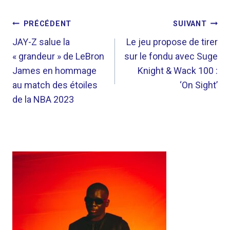
NAVIGATION
PRÉCÉDENT
SUIVANT
DE
JAY-Z salue la
Le jeu propose de tirer
« grandeur » de LeBron
sur le fondu avec Suge
L’ARTICLE
James en hommage
Knight & Wack 100 :
au match des étoiles
‘On Sight’
de la NBA 2023