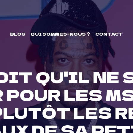
BLOG
QUI SOMMES-NOUS ?
CONTACT
IT QU'IL NE 
 POUR LES MS
PLUTÔT LES 
UX DE SA PET