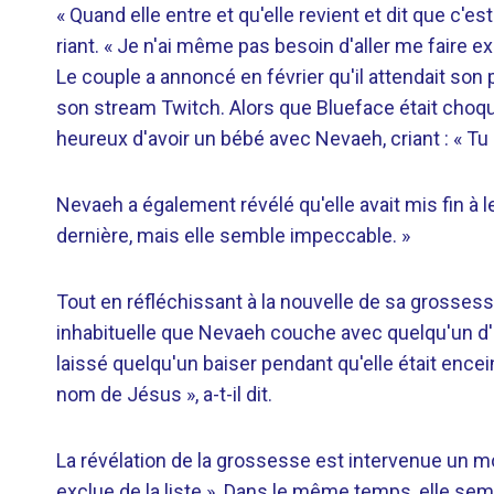
« Quand elle entre et qu'elle revient et dit que c'est 
riant. « Je n'ai même pas besoin d'aller me faire e
Le couple a annoncé en février qu'il attendait son
son stream Twitch. Alors que Blueface était choqué 
heureux d'avoir un bébé avec Nevaeh, criant : « Tu
Nevaeh a également révélé qu'elle avait mis fin à le
dernière, mais elle semble impeccable. »
Tout en réfléchissant à la nouvelle de sa grossesse
inhabituelle que Nevaeh couche avec quelqu'un d'a
laissé quelqu'un baiser pendant qu'elle était encei
nom de Jésus », a-t-il dit.
La révélation de la grossesse est intervenue un m
exclue de la liste ». Dans le même temps, elle se