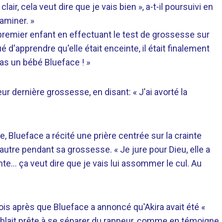
clair, cela veut dire que je vais bien », a-t-il poursuivi en
xaminer. »
 premier enfant en effectuant le test de grossesse sur
d'apprendre qu'elle était enceinte, il était finalement
 as un bébé Blueface ! »
ur dernière grossesse, en disant: « J'ai avorté la
, Blueface a récité une prière centrée sur la crainte
utre pendant sa grossesse. « Je jure pour Dieu, elle a
nte… ça veut dire que je vais lui assommer le cul. Au
ois après que Blueface a annoncé qu'Akira avait été «
mblait prête à se séparer du rappeur, comme en témoigne