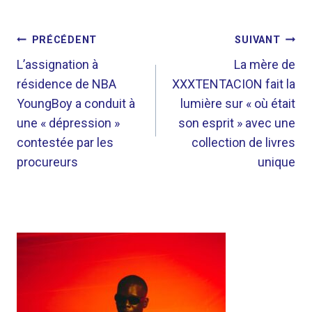
NAVIGATION
PRÉCÉDENT
SUIVANT
DE
L’assignation à
La mère de
résidence de NBA
XXXTENTACION fait la
L’ARTICLE
YoungBoy a conduit à
lumière sur « où était
une « dépression »
son esprit » avec une
contestée par les
collection de livres
procureurs
unique