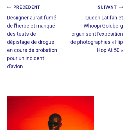
NAVIGATION
PRÉCÉDENT
SUIVANT
DE
Desiigner aurait fumé
Queen Latifah et
de l’herbe et manqué
Whoopi Goldberg
L’ARTICLE
des tests de
organisent l’exposition
dépistage de drogue
de photographies « Hip
en cours de probation
Hop At 50 »
pour un incident
d’avion