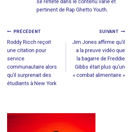
se reflète dans le contenu varié et
pertinent de Rap Ghetto Youth.
NAVIGATION
PRÉCÉDENT
SUIVANT
DE
Roddy Ricch reçoit
Jim Jones affirme qu’il
une citation pour
a la preuve vidéo que
L’ARTICLE
service
la bagarre de Freddie
communautaire alors
Gibbs était plus qu’un
qu’il surprenait des
« combat alimentaire »
étudiants à New York