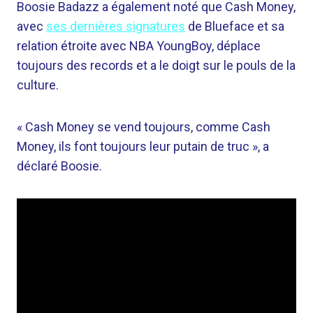
Boosie Badazz a également noté que Cash Money,
avec
ses dernières signatures
de Blueface et sa
relation étroite avec NBA YoungBoy, déplace
toujours des records et a le doigt sur le pouls de la
culture.
« Cash Money se vend toujours, comme Cash
Money, ils font toujours leur putain de truc », a
déclaré Boosie.