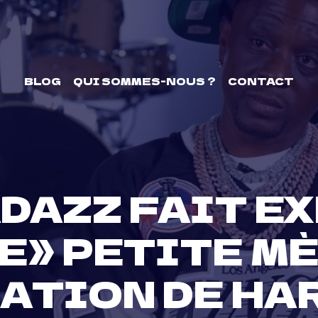
BLOG
QUI SOMMES-NOUS ?
CONTACT
DAZZ FAIT E
» PETITE MÈ
ATION DE H