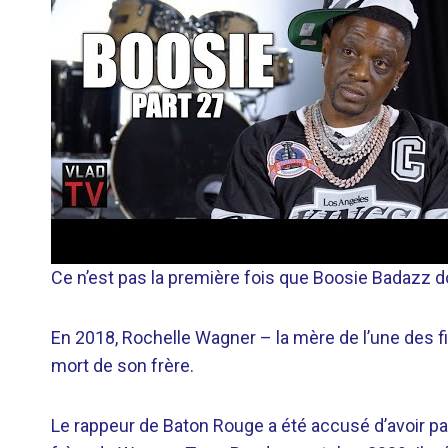
Ce n’est pas la première fois que Boosie Badazz d
En 2018, Rochelle Wagner – la mère de l’une des fi
mort de son frère.
Le rappeur de Baton Rouge a été accusé d’avoir pay