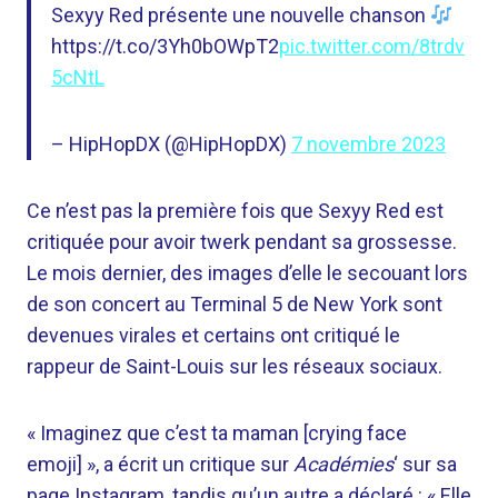
Sexyy Red présente une nouvelle chanson
https://t.co/3Yh0bOWpT2
pic.twitter.com/8trdv
5cNtL
– HipHopDX (@HipHopDX)
7 novembre 2023
Ce n’est pas la première fois que Sexyy Red est
critiquée pour avoir twerk pendant sa grossesse.
Le mois dernier, des images d’elle le secouant lors
de son concert au Terminal 5 de New York sont
devenues virales et certains ont critiqué le
rappeur de Saint-Louis sur les réseaux sociaux.
« Imaginez que c’est ta maman [crying face
emoji] », a écrit un critique sur
Académies
‘ sur sa
page Instagram, tandis qu’un autre a déclaré : « Elle