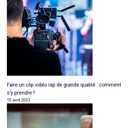
Faire un clip vidéo rap de grande qualité : comment
s’y prendre ?
10 avril 2023