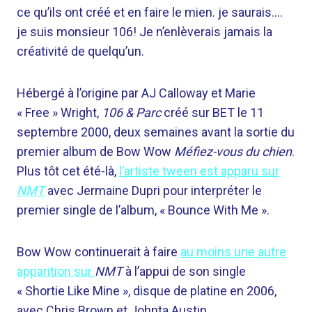
ce qu’ils ont créé et en faire le mien. je saurais….
je suis monsieur 106! Je n’enlèverais jamais la
créativité de quelqu’un.
Hébergé à l’origine par AJ Calloway et Marie
« Free » Wright,
106 & Parc
créé sur BET le 11
septembre 2000, deux semaines avant la sortie du
premier album de Bow Wow
Méfiez-vous du chien
.
Plus tôt cet été-là,
l’artiste tween est apparu sur
NMT
avec Jermaine Dupri pour interpréter le
premier single de l’album, « Bounce With Me ».
Bow Wow continuerait à faire
au moins une autre
apparition sur
NMT
à l’appui de son single
« Shortie Like Mine », disque de platine en 2006,
avec Chris Brown et Johnta Austin.