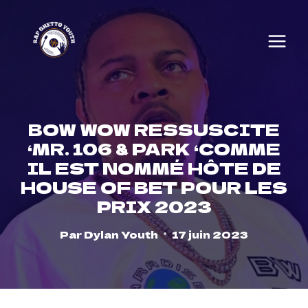
Skip
to
content
BOW WOW RESSUSCITE
‘MR. 106 & PARK ‘COMME
IL EST NOMMÉ HÔTE DE
HOUSE OF BET POUR LES
PRIX 2023
Par
Dylan Youth
17 juin 2023