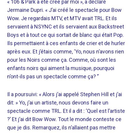
« 106 & Park a été créé par moi », a déclaré
Jermaine Dupri. « J’ai créé le spectacle pour Bow
Wow. Je regardais MTV, et MTV avait TRL. Et ils
servaient à NSYNC et ils servaient aux Backstreet
Boys et à tout ce qui sortait de blanc qui était Pop.
Ils permettaient à ces enfants de crier et de hurler
après eux. Et j’étais comme, ‘Yo, nous n’avons rien
pour les Noirs comme ça. Comme, où sont les
enfants noirs qui aiment la musique, pourquoi
n’ont-ils pas un spectacle comme ça? ”
Il a poursuivi: « Alors j’ai appelé Stephen Hill et j’ai
dit: » Yo, j’ai un artiste, nous devons faire un
spectacle comme TRL. Et il a dit : ‘Quel est l’artiste
?’ Et j’ai dit Bow Wow. Tout le monde conteste ce
que je dis. Remarquez, ils n’allaient pas mettre