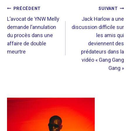
NAVIGATION
PRÉCÉDENT
SUIVANT
DE
L’avocat de YNW Melly
Jack Harlow a une
demande l’annulation
discussion difficile sur
L’ARTICLE
du procès dans une
les amis qui
affaire de double
deviennent des
meurtre
prédateurs dans la
vidéo « Gang Gang
Gang »