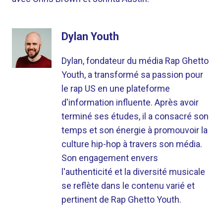
Dylan Youth
Dylan, fondateur du média Rap Ghetto
Youth, a transformé sa passion pour
le rap US en une plateforme
d'information influente. Après avoir
terminé ses études, il a consacré son
temps et son énergie à promouvoir la
culture hip-hop à travers son média.
Son engagement envers
l'authenticité et la diversité musicale
se reflète dans le contenu varié et
pertinent de Rap Ghetto Youth.