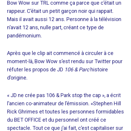
Bow Wow sur TRL comme ça parce que c’était un
rappeur. C’était un petit garçon noir qui rappait.
Mais il avait aussi 12 ans. Personne à la télévision
n’avait 12 ans, nulle part, créant ce type de
pandémonium.
Après que le clip ait commencé à circuler à ce
moment-là, Bow Wow s’est rendu sur Twitter pour
réfuter les propos de JD
106 & Parc
histoire
d’origine.
« JD ne crée pas 106 & Park stop the cap », a écrit
l’ancien co-animateur de l’émission. «Stephen Hill
Rick Ghrimes et toutes les personnes formidables
du BET OFFICE et du personnel ont créé ce
spectacle. Tout ce que j’ai fait, c’est capitaliser sur