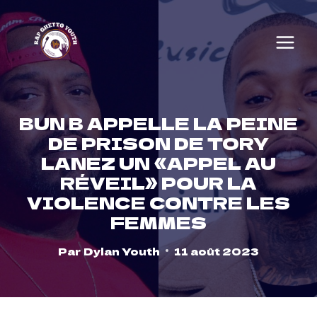
Skip
to
content
BUN B APPELLE LA PEINE
DE PRISON DE TORY
LANEZ UN «APPEL AU
RÉVEIL» POUR LA
VIOLENCE CONTRE LES
FEMMES
Par
Dylan Youth
11 août 2023